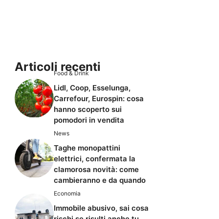
Articoli recenti
Food & Drink
Lidl, Coop, Esselunga,
Carrefour, Eurospin: cosa
hanno scoperto sui
pomodori in vendita
News
Taghe monopattini
elettrici, confermata la
clamorosa novità: come
cambieranno e da quando
Economia
Immobile abusivo, sai cosa
rischi se risulti anche tu