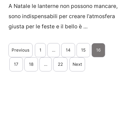
A Natale le lanterne non possono mancare,
sono indispensabili per creare l’atmosfera
giusta per le feste e il bello è ...
Previous
1
…
14
15
16
17
18
…
22
Next