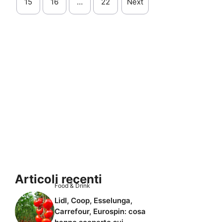
15
16
…
22
Next
Articoli recenti
Food & Drink
Lidl, Coop, Esselunga,
Carrefour, Eurospin: cosa