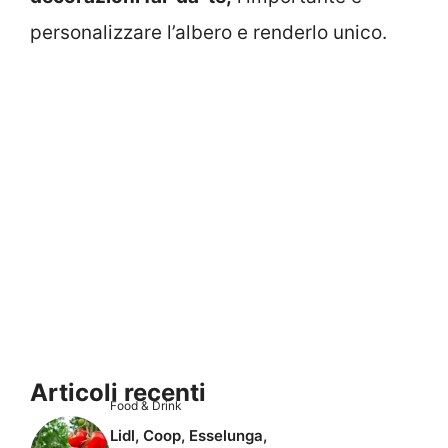
personalizzare l’albero e renderlo unico.
Articoli recenti
Food & Drink
Lidl, Coop, Esselunga,