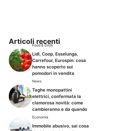
Articoli recenti
Food & Drink
Lidl, Coop, Esselunga,
Carrefour, Eurospin: cosa
hanno scoperto sui
pomodori in vendita
News
Taghe monopattini
elettrici, confermata la
clamorosa novità: come
cambieranno e da quando
Economia
Immobile abusivo, sai cosa