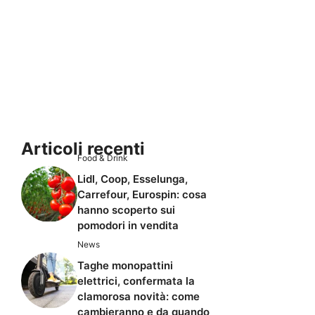
Articoli recenti
Food & Drink
Lidl, Coop, Esselunga,
Carrefour, Eurospin: cosa
hanno scoperto sui
pomodori in vendita
News
Taghe monopattini
elettrici, confermata la
clamorosa novità: come
cambieranno e da quando