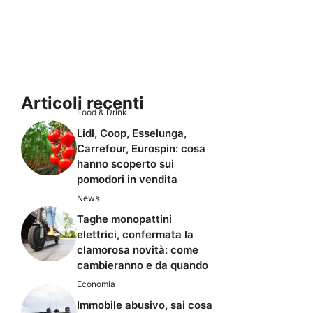
Articoli recenti
Food & Drink
Lidl, Coop, Esselunga,
Carrefour, Eurospin: cosa
hanno scoperto sui
pomodori in vendita
News
Taghe monopattini
elettrici, confermata la
clamorosa novità: come
cambieranno e da quando
Economia
Immobile abusivo, sai cosa