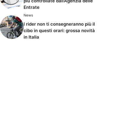
più controllate dall’Agenzia delle
Entrate
News
I rider non ti consegneranno più il
cibo in questi orari: grossa novità
in Italia