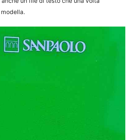
a anche un file di testo che una volta
a modella.