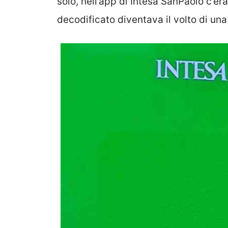
solo, nell’app di Intesa SanPaolo c’er
decodificato diventava il volto di un