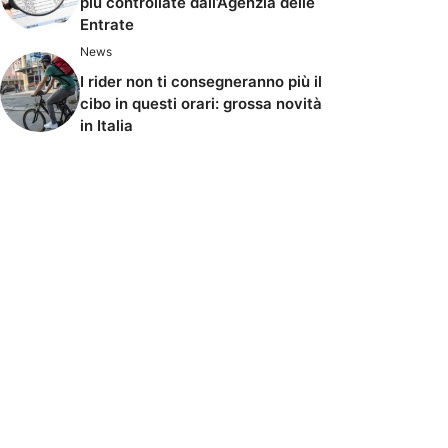
più controllate dall’Agenzia delle
Entrate
News
I rider non ti consegneranno più il
cibo in questi orari: grossa novità
in Italia