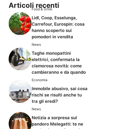
Articoli recenti
Food & Drink
Lidl, Coop, Esselunga,
Carrefour, Eurospin: cosa
hanno scoperto sui
pomodori in vendita
News
Taghe monopattini
elettrici, confermata la
clamorosa novità: come
cambieranno e da quando
Economia
Immobile abusivo, sai cosa
rischi se risulti anche tu
tra gli eredi?
News
Notizia a sorpresa sul
pandoro Melegatti: te ne