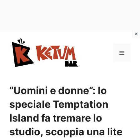
Vai
al
Menu
contenuto
“Uomini e donne”: lo
speciale Temptation
Island fa tremare lo
studio, scoppia una lite