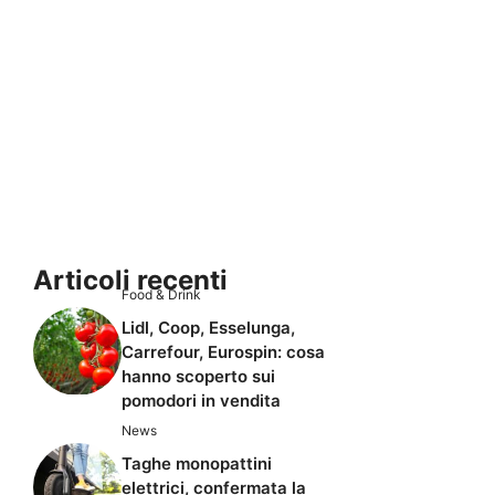
Articoli recenti
Food & Drink
Lidl, Coop, Esselunga,
Carrefour, Eurospin: cosa
hanno scoperto sui
pomodori in vendita
News
Taghe monopattini
elettrici, confermata la