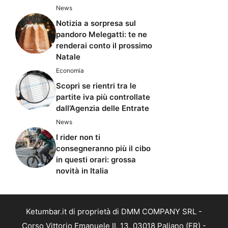
News
Notizia a sorpresa sul
pandoro Melegatti: te ne
renderai conto il prossimo
Natale
Economia
Scopri se rientri tra le
partite iva più controllate
dall’Agenzia delle Entrate
News
I rider non ti
consegneranno più il cibo
in questi orari: grossa
novità in Italia
Ketumbar.it di proprietà di DMM COMPANY SRL -
Corso Vittorio Emanuele II, 13, 03018 Paliano (FR) -