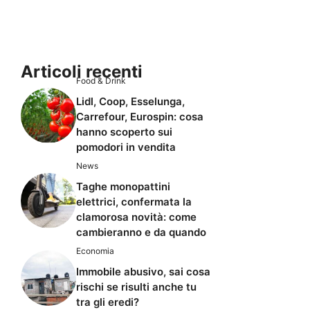
Articoli recenti
Food & Drink
Lidl, Coop, Esselunga,
Carrefour, Eurospin: cosa
hanno scoperto sui
pomodori in vendita
News
Taghe monopattini
elettrici, confermata la
clamorosa novità: come
cambieranno e da quando
Economia
Immobile abusivo, sai cosa
rischi se risulti anche tu
tra gli eredi?