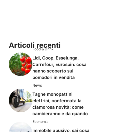
Articoli recenti
Food & Drink
Lidl, Coop, Esselunga,
Carrefour, Eurospin: cosa
hanno scoperto sui
pomodori in vendita
News
Taghe monopattini
elettrici, confermata la
clamorosa novità: come
cambieranno e da quando
Economia
Immobile abusivo, sai cosa