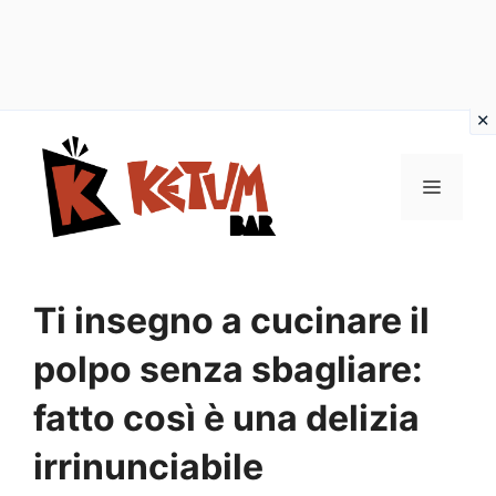
Vai
al
Menu
contenuto
Ti insegno a cucinare il
polpo senza sbagliare:
fatto così è una delizia
irrinunciabile