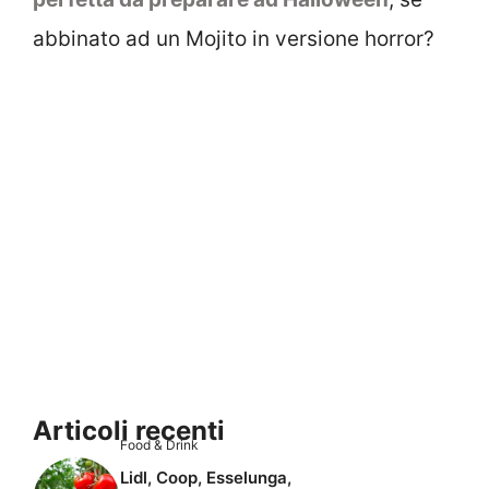
abbinato ad un Mojito in versione horror?
Articoli recenti
Food & Drink
Lidl, Coop, Esselunga,