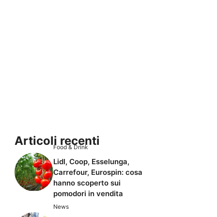
Articoli recenti
Food & Drink
Lidl, Coop, Esselunga,
Carrefour, Eurospin: cosa
hanno scoperto sui
pomodori in vendita
News