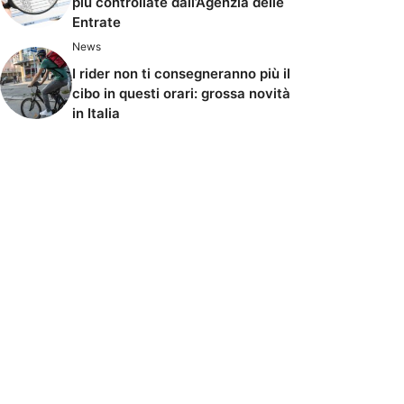
più controllate dall’Agenzia delle
Entrate
News
I rider non ti consegneranno più il
cibo in questi orari: grossa novità
in Italia