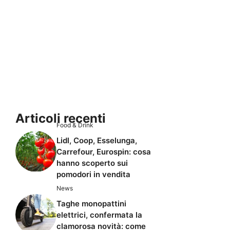
Articoli recenti
Food & Drink
Lidl, Coop, Esselunga,
Carrefour, Eurospin: cosa
hanno scoperto sui
pomodori in vendita
News
Taghe monopattini
elettrici, confermata la
clamorosa novità: come