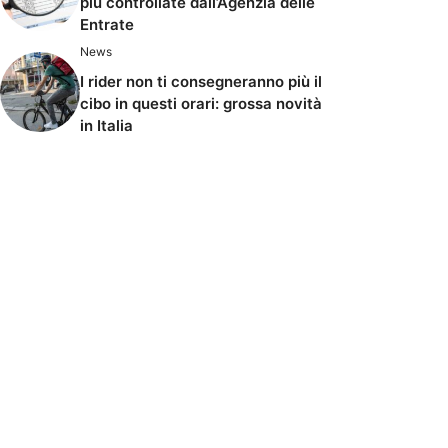
più controllate dall’Agenzia delle
Entrate
News
I rider non ti consegneranno più il
cibo in questi orari: grossa novità
in Italia