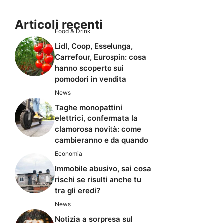
Articoli recenti
Food & Drink
Lidl, Coop, Esselunga,
Carrefour, Eurospin: cosa
hanno scoperto sui
pomodori in vendita
News
Taghe monopattini
elettrici, confermata la
clamorosa novità: come
cambieranno e da quando
Economia
Immobile abusivo, sai cosa
rischi se risulti anche tu
tra gli eredi?
News
Notizia a sorpresa sul