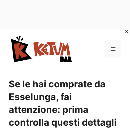
Vai
al
Menu
contenuto
Se le hai comprate da
Esselunga, fai
attenzione: prima
controlla questi dettagli