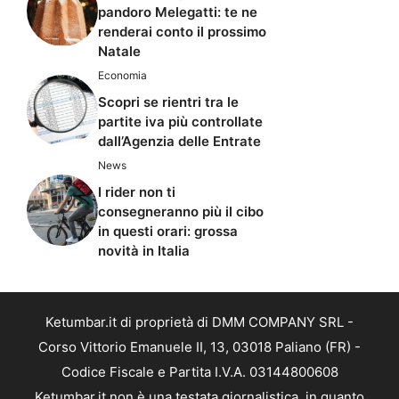
pandoro Melegatti: te ne
renderai conto il prossimo
Natale
Economia
Scopri se rientri tra le
partite iva più controllate
dall’Agenzia delle Entrate
News
I rider non ti
consegneranno più il cibo
in questi orari: grossa
novità in Italia
Ketumbar.it di proprietà di DMM COMPANY SRL -
Corso Vittorio Emanuele II, 13, 03018 Paliano (FR) -
Codice Fiscale e Partita I.V.A. 03144800608
Ketumbar.it non è una testata giornalistica, in quanto