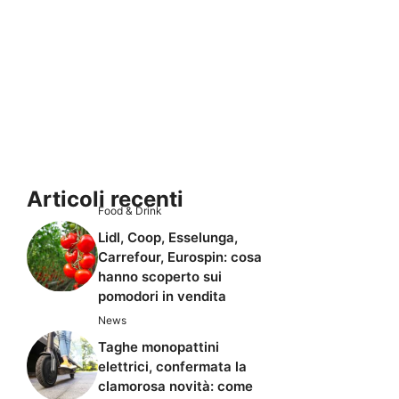
Articoli recenti
Food & Drink
Lidl, Coop, Esselunga,
Carrefour, Eurospin: cosa
hanno scoperto sui
pomodori in vendita
News
Taghe monopattini
elettrici, confermata la
clamorosa novità: come