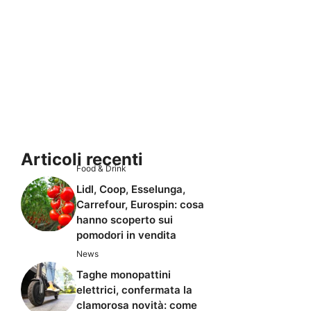
Articoli recenti
Food & Drink
Lidl, Coop, Esselunga,
Carrefour, Eurospin: cosa
hanno scoperto sui
pomodori in vendita
News
Taghe monopattini
elettrici, confermata la
clamorosa novità: come