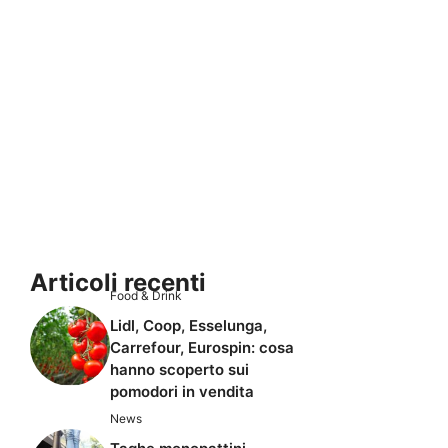
Articoli recenti
Food & Drink
Lidl, Coop, Esselunga,
Carrefour, Eurospin: cosa
hanno scoperto sui
pomodori in vendita
News