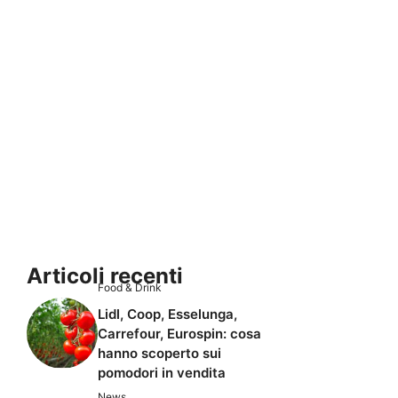
Articoli recenti
Food & Drink
Lidl, Coop, Esselunga,
Carrefour, Eurospin: cosa
hanno scoperto sui
pomodori in vendita
News