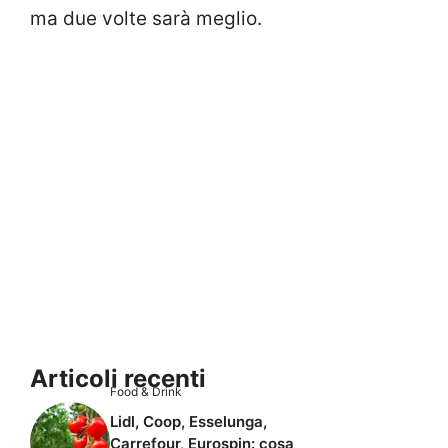
ma due volte sarà meglio.
Articoli recenti
Food & Drink
Lidl, Coop, Esselunga,
Carrefour, Eurospin: cosa