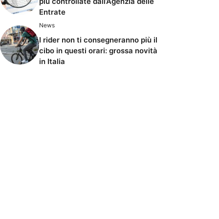
più controllate dall’Agenzia delle
Entrate
News
I rider non ti consegneranno più il
cibo in questi orari: grossa novità
in Italia