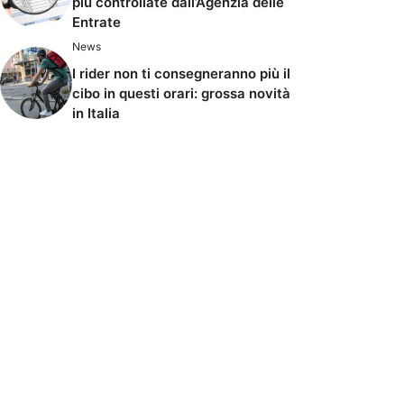
più controllate dall’Agenzia delle
Entrate
News
I rider non ti consegneranno più il
cibo in questi orari: grossa novità
in Italia