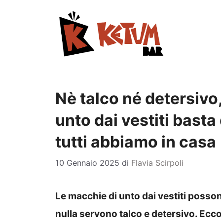
Vai
al
contenuto
Nè talco né detersivo,
unto dai vestiti bast
tutti abbiamo in casa
10 Gennaio 2025
di
Flavia Scirpoli
Le macchie di unto dai vestiti posson
nulla servono talco e detersivo. Ecco