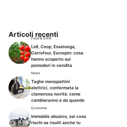
Articoli recenti
Food & Drink
Lidl, Coop, Esselunga,
Carrefour, Eurospin: cosa
hanno scoperto sui
pomodori in vendita
News
Taghe monopattini
elettrici, confermata la
clamorosa novità: come
cambieranno e da quando
Economia
Immobile abusivo, sai cosa
rischi se risulti anche tu