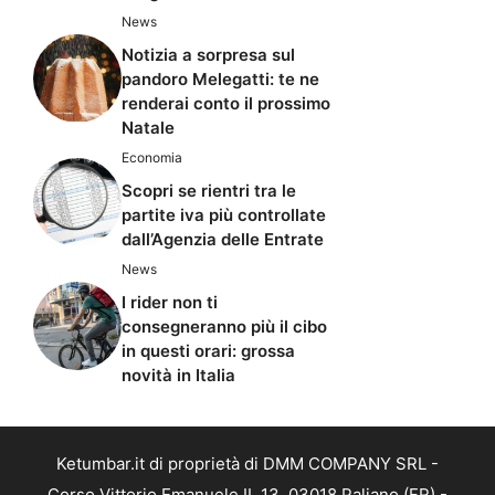
News
Notizia a sorpresa sul
pandoro Melegatti: te ne
renderai conto il prossimo
Natale
Economia
Scopri se rientri tra le
partite iva più controllate
dall’Agenzia delle Entrate
News
I rider non ti
consegneranno più il cibo
in questi orari: grossa
novità in Italia
Ketumbar.it di proprietà di DMM COMPANY SRL -
Corso Vittorio Emanuele II, 13, 03018 Paliano (FR) -