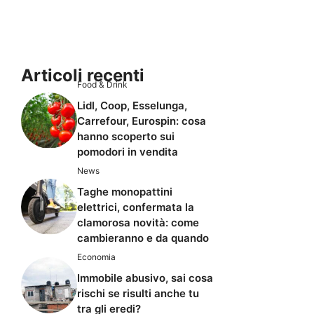
Articoli recenti
Food & Drink
Lidl, Coop, Esselunga,
Carrefour, Eurospin: cosa
hanno scoperto sui
pomodori in vendita
News
Taghe monopattini
elettrici, confermata la
clamorosa novità: come
cambieranno e da quando
Economia
Immobile abusivo, sai cosa
rischi se risulti anche tu
tra gli eredi?