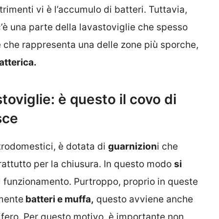
ltrimenti vi è l’accumulo di batteri. Tuttavia,
c’è una parte della lavastoviglie che spesso
e che rappresenta una delle zone più sporche,
atterica.
oviglie: è questo il covo di
sce
ttrodomestici, è dotata di
guarnizion
i che
attutto per la chiusura. In questo modo
si
il funzionamento. Purtroppo, proprio in queste
mente
batteri e muffa,
questo avviene anche
orifero. Per questo motivo, è importante non