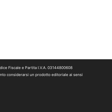
dice Fiscale e Partita I.V.A. 03144800608
nto considerarsi un prodotto editoriale ai sensi