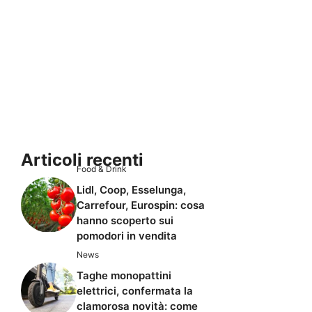
Articoli recenti
Food & Drink
Lidl, Coop, Esselunga,
Carrefour, Eurospin: cosa
hanno scoperto sui
pomodori in vendita
News
Taghe monopattini
elettrici, confermata la
clamorosa novità: come