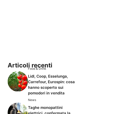
Articoli recenti
Food & Drink
Lidl, Coop, Esselunga,
Carrefour, Eurospin: cosa
hanno scoperto sui
pomodori in vendita
News
Taghe monopattini
elettrici, confermata la