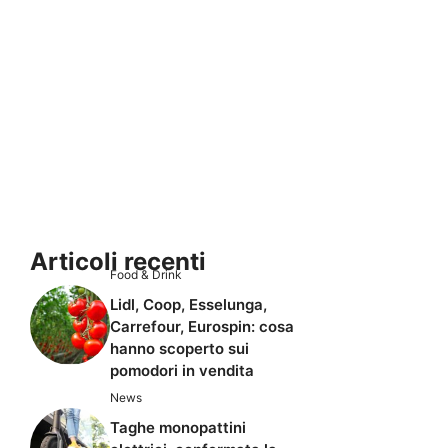
Articoli recenti
Food & Drink
Lidl, Coop, Esselunga,
Carrefour, Eurospin: cosa
hanno scoperto sui
pomodori in vendita
News
Taghe monopattini