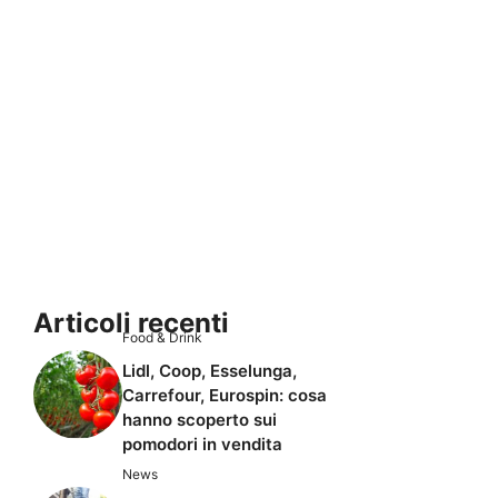
Articoli recenti
Food & Drink
Lidl, Coop, Esselunga,
Carrefour, Eurospin: cosa
hanno scoperto sui
pomodori in vendita
News