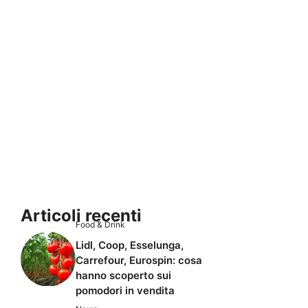
Articoli recenti
Food & Drink
Lidl, Coop, Esselunga,
Carrefour, Eurospin: cosa
hanno scoperto sui
pomodori in vendita