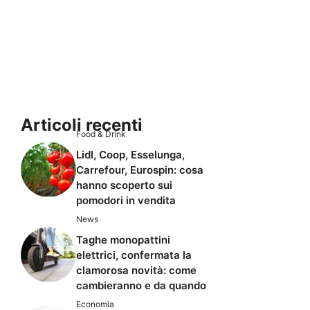
Articoli recenti
Food & Drink
Lidl, Coop, Esselunga,
Carrefour, Eurospin: cosa
hanno scoperto sui
pomodori in vendita
News
Taghe monopattini
elettrici, confermata la
clamorosa novità: come
cambieranno e da quando
Economia