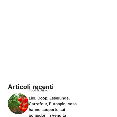
Articoli recenti
Food & Drink
Lidl, Coop, Esselunga,
Carrefour, Eurospin: cosa
hanno scoperto sui
pomodori in vendita