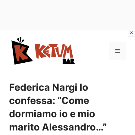
Vai
al
Menu
contenuto
Federica Nargi lo
confessa: “Come
dormiamo io e mio
marito Alessandro…”