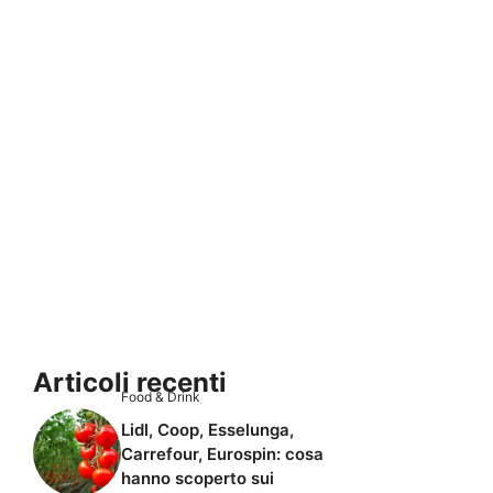
Articoli recenti
Food & Drink
Lidl, Coop, Esselunga,
Carrefour, Eurospin: cosa
hanno scoperto sui