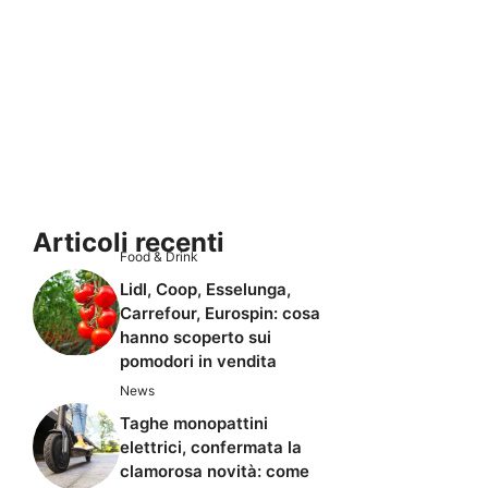
Articoli recenti
Food & Drink
Lidl, Coop, Esselunga,
Carrefour, Eurospin: cosa
hanno scoperto sui
pomodori in vendita
News
Taghe monopattini
elettrici, confermata la
clamorosa novità: come