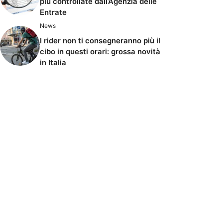
più controllate dall’Agenzia delle
Entrate
News
I rider non ti consegneranno più il
cibo in questi orari: grossa novità
in Italia