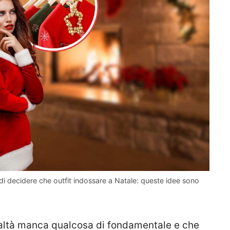
i decidere che outfit indossare a Natale: queste idee sono
ealtà manca qualcosa di fondamentale e che