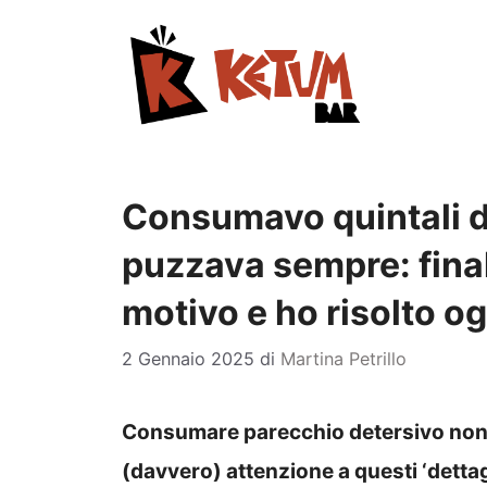
Vai
al
contenuto
Consumavo quintali di
puzzava sempre: fina
motivo e ho risolto o
2 Gennaio 2025
di
Martina Petrillo
Consumare parecchio detersivo non s
(davvero) attenzione a questi ‘dettagli