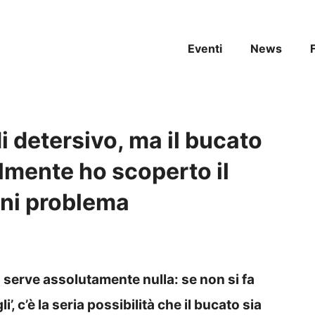
Eventi
News
 detersivo, ma il bucato
lmente ho scoperto il
gni problema
erve assolutamente nulla: se non si fa
’, c’è la seria possibilità che il bucato sia