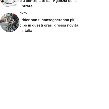
più controllate dall’Agenzia delle
Entrate
News
I rider non ti consegneranno più il
cibo in questi orari: grossa novità
in Italia