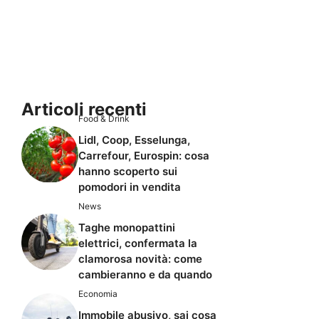
Articoli recenti
Food & Drink
Lidl, Coop, Esselunga,
Carrefour, Eurospin: cosa
hanno scoperto sui
pomodori in vendita
News
Taghe monopattini
elettrici, confermata la
clamorosa novità: come
cambieranno e da quando
Economia
Immobile abusivo, sai cosa