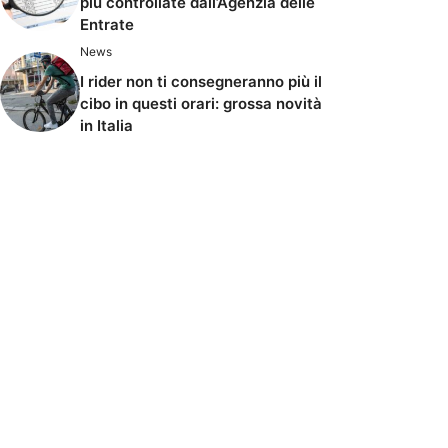
più controllate dall’Agenzia delle
Entrate
News
I rider non ti consegneranno più il
cibo in questi orari: grossa novità
in Italia