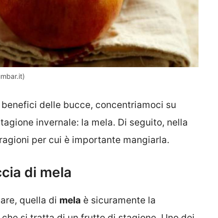
mbar.it)
 benefici delle bucce, concentriamoci su
stagione invernale: la mela. Di seguito, nella
e ragioni per cui è importante mangiarla.
cia di mela
are, quella di
mela
è sicuramente la
 che si tratta di un frutto di stagione. Uno dei