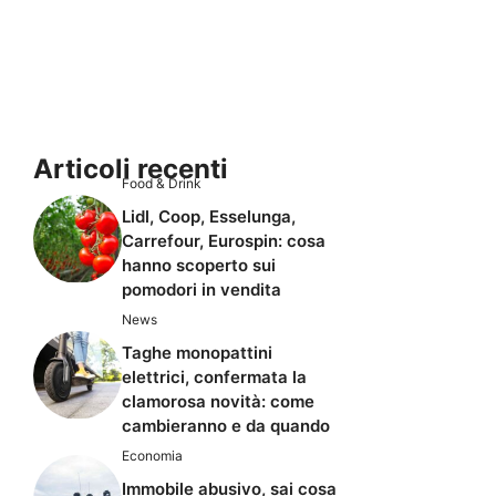
Articoli recenti
Food & Drink
Lidl, Coop, Esselunga,
Carrefour, Eurospin: cosa
hanno scoperto sui
pomodori in vendita
News
Taghe monopattini
elettrici, confermata la
clamorosa novità: come
cambieranno e da quando
Economia
Immobile abusivo, sai cosa