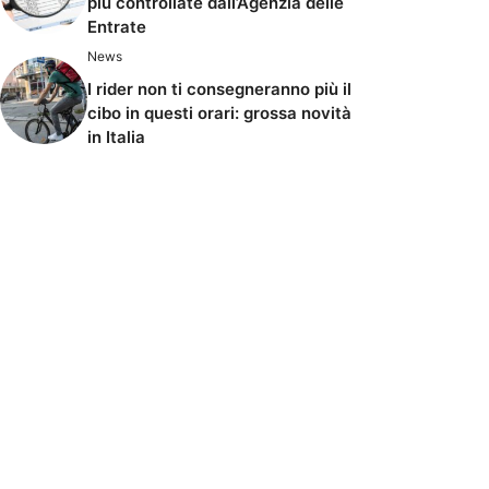
più controllate dall’Agenzia delle
Entrate
News
I rider non ti consegneranno più il
cibo in questi orari: grossa novità
in Italia