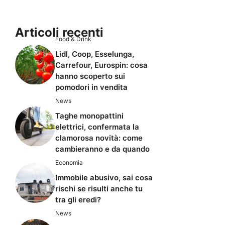
Articoli recenti
Food & Drink
Lidl, Coop, Esselunga,
Carrefour, Eurospin: cosa
hanno scoperto sui
pomodori in vendita
News
Taghe monopattini
elettrici, confermata la
clamorosa novità: come
cambieranno e da quando
Economia
Immobile abusivo, sai cosa
rischi se risulti anche tu
tra gli eredi?
News