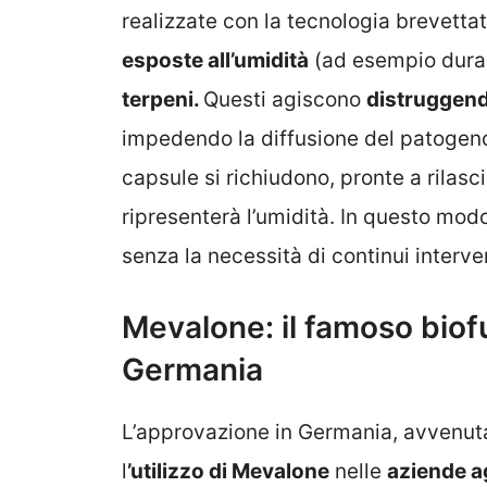
realizzate con la tecnologia brevett
esposte all’umidità
(ad esempio duran
terpeni.
Questi agiscono
distruggen
impedendo la diffusione del patogeno
capsule si richiudono, pronte a rilas
ripresenterà l’umidità. In questo mod
senza la necessità di continui interven
Mevalone: il famoso biof
Germania
L’approvazione in Germania, avvenuta
l
’utilizzo di Mevalone
nelle
aziende ag