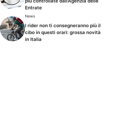
più controllate dall’Agenzia delle
Entrate
News
I rider non ti consegneranno più il
cibo in questi orari: grossa novità
in Italia