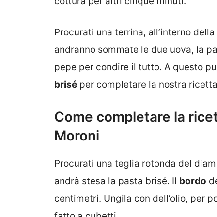
cottura per altri cinque minuti.
Procurati una terrina, all’interno della
andranno sommate le due uova, la pann
pepe per condire il tutto. A questo pu
brisé
per completare la nostra ricetta
Come completare la ricett
Moroni
Procurati una teglia rotonda del diame
andrà stesa la pasta brisé. Il
bordo
de
centimetri. Ungila con dell’olio, per po
fatto a cubetti.