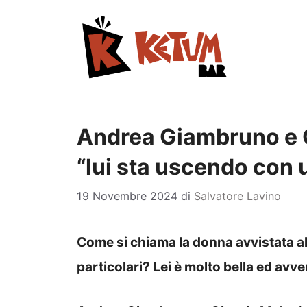
Vai
al
contenuto
Andrea Giambruno e G
“lui sta uscendo con 
19 Novembre 2024
di
Salvatore Lavino
Come si chiama la donna avvistata a
particolari? Lei è molto bella ed av