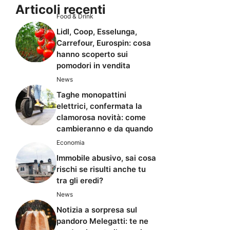
Articoli recenti
Food & Drink
Lidl, Coop, Esselunga,
Carrefour, Eurospin: cosa
hanno scoperto sui
pomodori in vendita
News
Taghe monopattini
elettrici, confermata la
clamorosa novità: come
cambieranno e da quando
Economia
Immobile abusivo, sai cosa
rischi se risulti anche tu
tra gli eredi?
News
Notizia a sorpresa sul
pandoro Melegatti: te ne