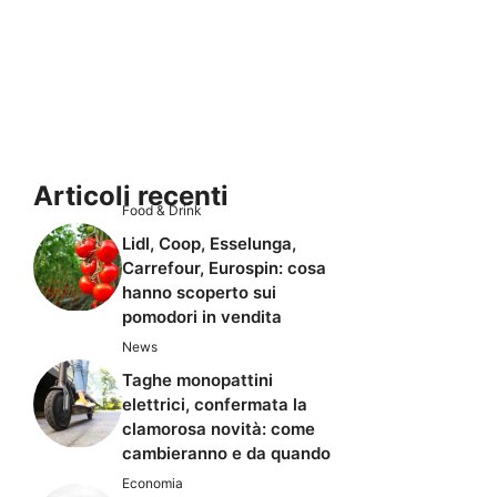
Articoli recenti
Food & Drink
Lidl, Coop, Esselunga,
Carrefour, Eurospin: cosa
hanno scoperto sui
pomodori in vendita
News
Taghe monopattini
elettrici, confermata la
clamorosa novità: come
cambieranno e da quando
Economia