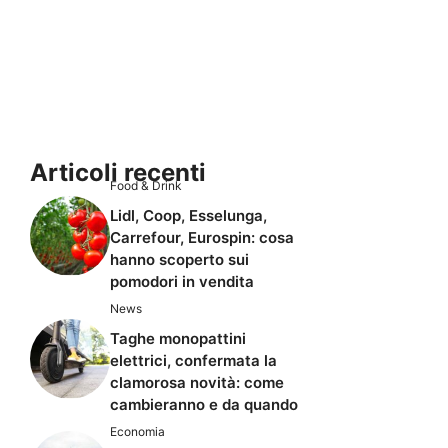
Articoli recenti
Food & Drink
Lidl, Coop, Esselunga,
Carrefour, Eurospin: cosa
hanno scoperto sui
pomodori in vendita
News
Taghe monopattini
elettrici, confermata la
clamorosa novità: come
cambieranno e da quando
Economia